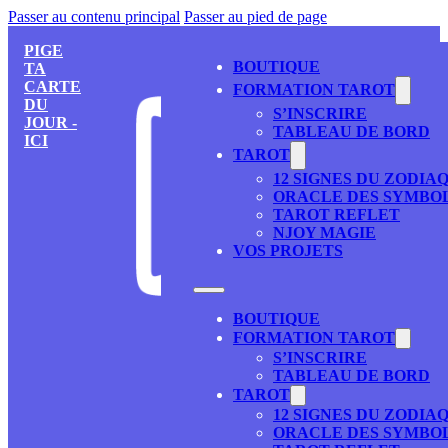
Passer au contenu principal
Passer au pied de page
PIGE
BOUTIQUE
TA
CARTE
FORMATION TAROT
DU
S’INSCRIRE
JOUR -
TABLEAU DE BORD
ICI
TAROT
12 SIGNES DU ZODIA
ORACLE DES SYMBO
TAROT REFLET
NJOY MAGIE
VOS PROJETS
BOUTIQUE
FORMATION TAROT
S’INSCRIRE
TABLEAU DE BORD
TAROT
12 SIGNES DU ZODIA
ORACLE DES SYMBO