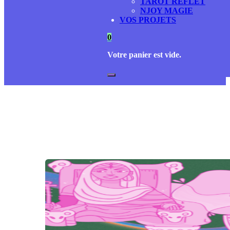
TAROT REFLET
NJOY MAGIE
VOS PROJETS
0
Votre panier est vide.