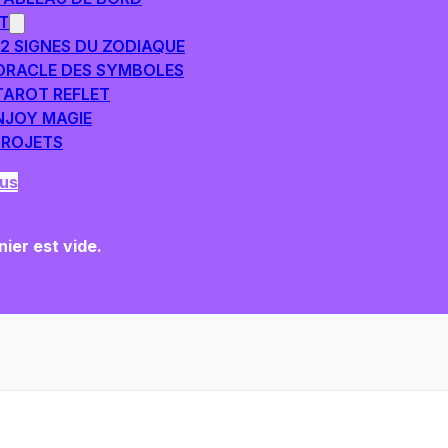
T
12 SIGNES DU ZODIAQUE
ORACLE DES SYMBOLES
TAROT REFLET
NJOY MAGIE
PROJETS
us
ier est vide.