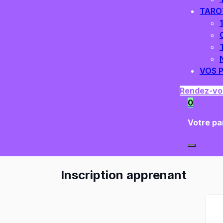
TARO
VOS 
Rendez-vo
0
Votre pan
Inscription apprenant