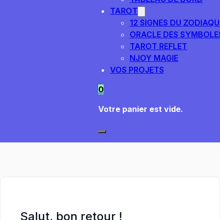
TAROT
12 SIGNES DU ZODIAQU
ORACLE DES SYMBOLE
TAROT REFLET
NJOY MAGIE
VOS PROJETS
0
Votre panier est vide.
Salut, bon retour !