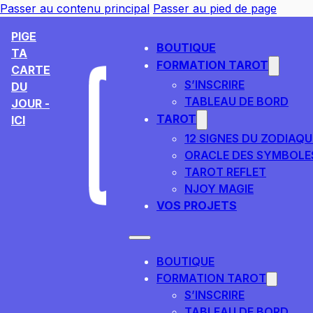
Passer au contenu principal
Passer au pied de page
PIGE
BOUTIQUE
TA
FORMATION TAROT
CARTE
S’INSCRIRE
DU
TABLEAU DE BORD
JOUR -
TAROT
ICI
12 SIGNES DU ZODIAQU
ORACLE DES SYMBOLE
TAROT REFLET
NJOY MAGIE
VOS PROJETS
BOUTIQUE
FORMATION TAROT
S’INSCRIRE
TABLEAU DE BORD