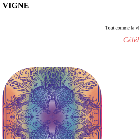
VIGNE
Tout comme la vig
Céléb