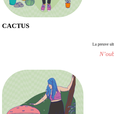
CACTUS
La preuve ult
N’oub