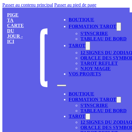
Passer au contenu principal
Passer au pied de page
PIGE
BOUTIQUE
TA
CARTE
FORMATION TAROT
DU
S’INSCRIRE
JOUR -
TABLEAU DE BORD
ICI
TAROT
12 SIGNES DU ZODIA
ORACLE DES SYMBO
TAROT REFLET
NJOY MAGIE
VOS PROJETS
BOUTIQUE
FORMATION TAROT
S’INSCRIRE
TABLEAU DE BORD
TAROT
12 SIGNES DU ZODIA
ORACLE DES SYMBO