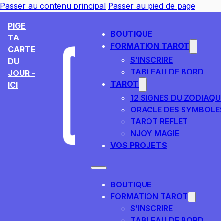
Passer au contenu principal
Passer au pied de page
PIGE
BOUTIQUE
TA
FORMATION TAROT
CARTE
S’INSCRIRE
DU
TABLEAU DE BORD
JOUR -
TAROT
ICI
12 SIGNES DU ZODIAQU
ORACLE DES SYMBOLE
TAROT REFLET
NJOY MAGIE
VOS PROJETS
BOUTIQUE
FORMATION TAROT
S’INSCRIRE
TABLEAU DE BORD