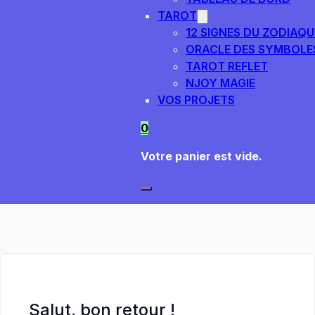
TAROT
12 SIGNES DU ZODIAQU
ORACLE DES SYMBOLE
TAROT REFLET
NJOY MAGIE
VOS PROJETS
0
Votre panier est vide.
Salut, bon retour !