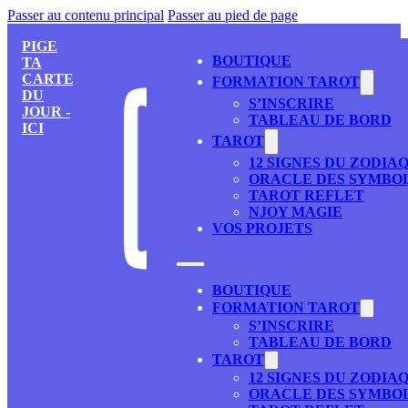
Passer au contenu principal
Passer au pied de page
PIGE
BOUTIQUE
TA
CARTE
FORMATION TAROT
DU
S’INSCRIRE
JOUR -
TABLEAU DE BORD
ICI
TAROT
12 SIGNES DU ZODIA
ORACLE DES SYMBO
TAROT REFLET
NJOY MAGIE
VOS PROJETS
BOUTIQUE
FORMATION TAROT
S’INSCRIRE
TABLEAU DE BORD
TAROT
12 SIGNES DU ZODIA
ORACLE DES SYMBO