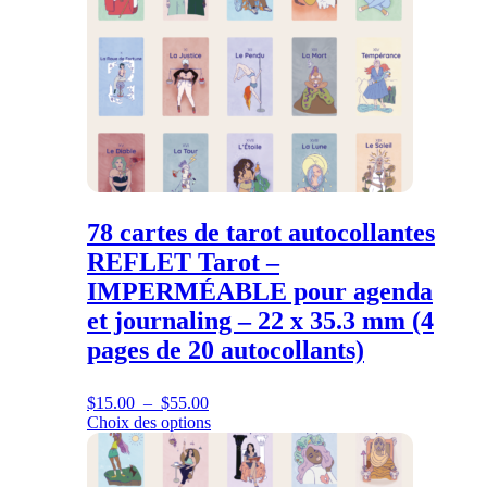
peuvent
être
choisies
sur
la
page
du
produit
78 cartes de tarot autocollantes
REFLET Tarot –
IMPERMÉABLE pour agenda
et journaling – 22 x 35.3 mm (4
pages de 20 autocollants)
Plage
$
15.00
–
$
55.00
de
Choix des options
prix :
$15.00
à