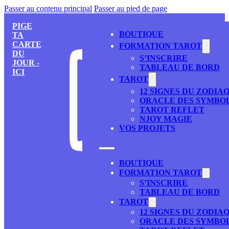
Passer au contenu principal
Passer au pied de page
PIGE
BOUTIQUE
TA
CARTE
FORMATION TAROT
DU
S’INSCRIRE
JOUR -
TABLEAU DE BORD
ICI
TAROT
12 SIGNES DU ZODIA
ORACLE DES SYMBO
TAROT REFLET
NJOY MAGIE
VOS PROJETS
BOUTIQUE
FORMATION TAROT
S’INSCRIRE
TABLEAU DE BORD
TAROT
12 SIGNES DU ZODIA
ORACLE DES SYMBO