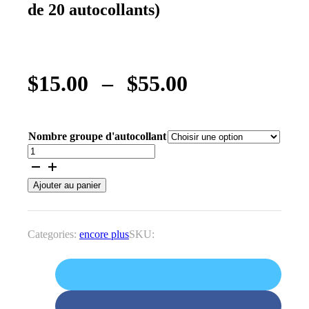
de 20 autocollants)
Plage
$
15.00
–
$
55.00
de
prix :
$15.00
Nombre groupe d'autocollant
quantité
à
de
78
$55.00
Ajouter au panier
cartes
de
tarot
autocollantes
Categories:
encore plus
SKU:
Rider
Waite
Smith
IMPERMÉABLE
pour
agenda