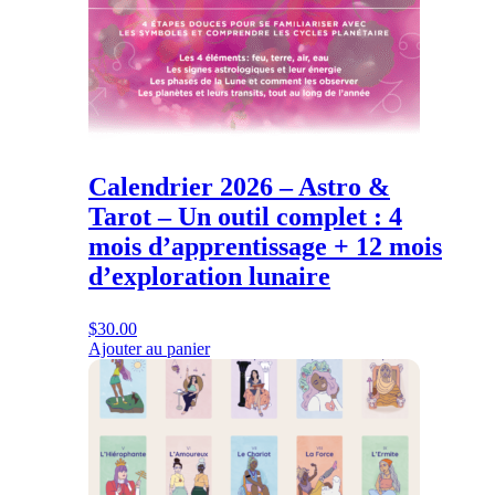
Calendrier 2026 – Astro &
Tarot – Un outil complet : 4
mois d’apprentissage + 12 mois
d’exploration lunaire
$
30.00
Ajouter au panier
Ce
produit
a
plusieurs
variations.
Les
options