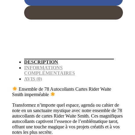
et
journaling
-
22
x
35.3
mm
(4
pages
de
20
autocollants)
DESCRIPTION
INFORMATIONS
COMPLÉMENTAIRES
AVIS (0)
Ensemble de 78 Autocollants Cartes Rider Waite
Smith imperméable
Transformez n’importe quel espace, agenda ou cahier de
note en un sanctuaire mystique avec notre ensemble de 78
autocollants de cartes Rider Waite Smith. Ces magnifiques
autocollants captivent l’essence de l’emblématique tarot,
offrant une touche magique à vos projets créatifs et à vos
notes les plus secrète.