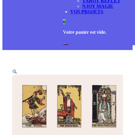
TAROT REFLET
NJOY MAGIE
VOS PROJETS
0
Votre panier est vide.