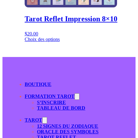
Tarot Reflet Impression 8×10
$
20.00
Choix des options
BOUTIQUE
FORMATION TAROT
S’INSCRIRE
TABLEAU DE BORD
TAROT
12 SIGNES DU ZODIAQUE
ORACLE DES SYMBOLES
TAROT REFLET