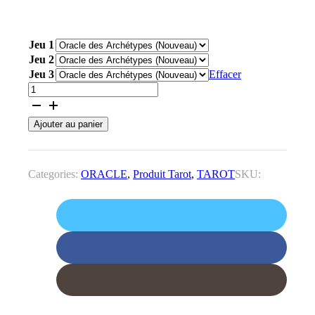
Jeu 1
Jeu 2
Jeu 3
Effacer
quantité
de
PRÉVENTE
Ajouter au panier
BUNDLE
-
3
jeux
Categories:
ORACLE
,
Produit Tarot
,
TAROT
SKU:
+
bonus