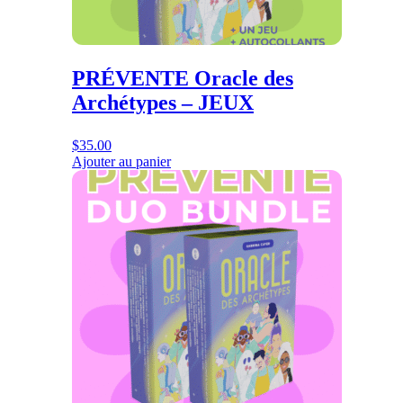
PRÉVENTE Oracle des
Archétypes – JEUX
$
35.00
Ajouter au panier
Ce
produit
a
plusieurs
variations.
Les
options
peuvent
être
choisies
sur
la
page
du