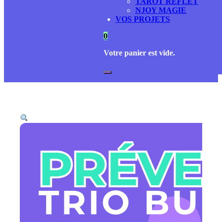
TAROT REFLET
NJOY MAGIE
VOS PROJETS
0
Votre panier est vide.