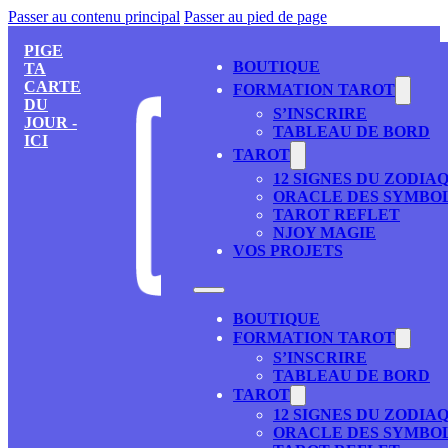
Passer au contenu principal
Passer au pied de page
PIGE
BOUTIQUE
TA
CARTE
FORMATION TAROT
DU
S’INSCRIRE
JOUR -
TABLEAU DE BORD
ICI
TAROT
12 SIGNES DU ZODIA
ORACLE DES SYMBO
TAROT REFLET
NJOY MAGIE
VOS PROJETS
BOUTIQUE
FORMATION TAROT
S’INSCRIRE
TABLEAU DE BORD
TAROT
12 SIGNES DU ZODIA
ORACLE DES SYMBO