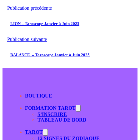
Publication précédente
LION – Taroscope Janvier à Juin 2025
Publication suivante
BALANCE – Taroscope Janvier à Juin 2025
BOUTIQUE
FORMATION TAROT
S’INSCRIRE
TABLEAU DE BORD
TAROT
12 SIGNES DU ZODIAQUE