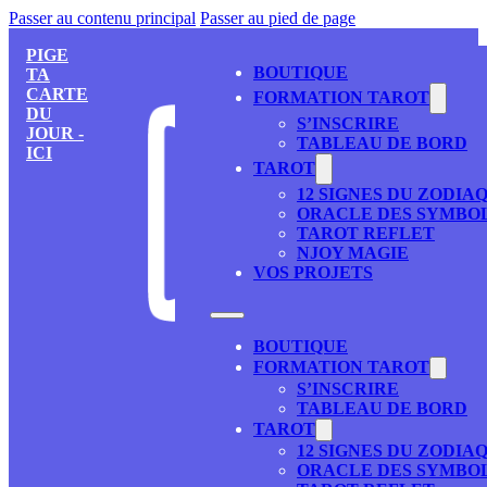
Passer au contenu principal
Passer au pied de page
PIGE
BOUTIQUE
TA
CARTE
FORMATION TAROT
DU
S’INSCRIRE
JOUR -
TABLEAU DE BORD
ICI
TAROT
12 SIGNES DU ZODIA
ORACLE DES SYMBO
TAROT REFLET
NJOY MAGIE
VOS PROJETS
BOUTIQUE
FORMATION TAROT
S’INSCRIRE
TABLEAU DE BORD
TAROT
12 SIGNES DU ZODIA
ORACLE DES SYMBO