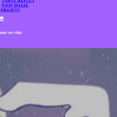
TAROT REFLET
NJOY MAGIE
 PROJETS
us
nier est vide.