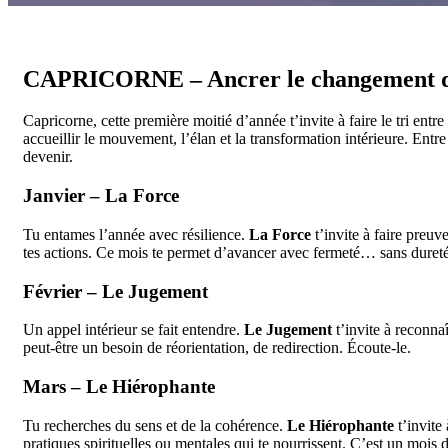
CAPRICORNE – Ancrer le changement da
Capricorne, cette première moitié d’année t’invite à faire le tri entre
accueillir le mouvement, l’élan et la transformation intérieure. Entre
devenir.
Janvier – La Force
Tu entames l’année avec résilience.
La Force
t’invite à faire preuv
tes actions. Ce mois te permet d’avancer avec fermeté… sans dureté
Février – Le Jugement
Un appel intérieur se fait entendre.
Le Jugement
t’invite à reconnaî
peut-être un besoin de réorientation, de redirection. Écoute-le.
Mars – Le Hiérophante
Tu recherches du sens et de la cohérence.
Le Hiérophante
t’invite
pratiques spirituelles ou mentales qui te nourrissent. C’est un mois 