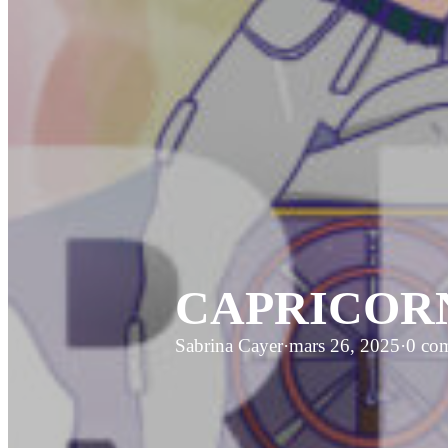
CAPRICORNE 
Sabrina Cayer
·
mars 26, 2025
·
0 co