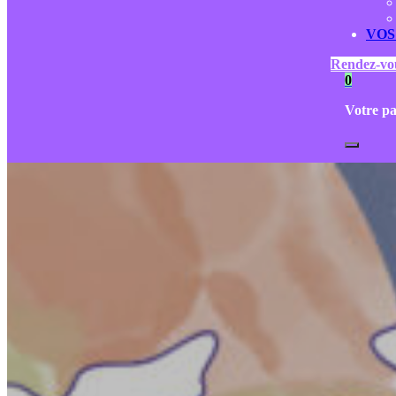
VOS
Rendez-vo
0
Votre pa