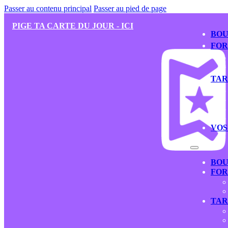
Passer au contenu principal
Passer au pied de page
PIGE TA CARTE DU JOUR - ICI
BOU
FOR
TA
VOS
BOU
FOR
TA